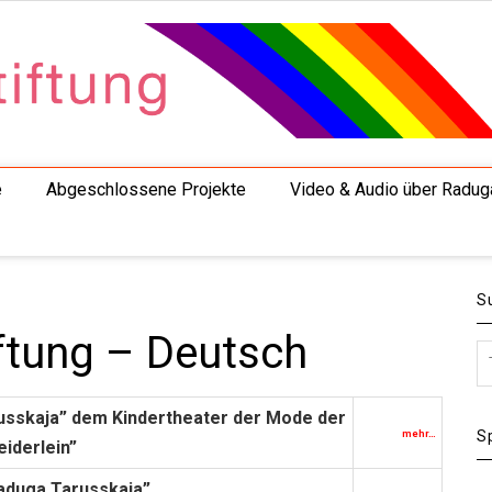
e
Abgeschlossene Projekte
Video & Audio über Radug
S
ftung – Deutsch
russkaja” dem Kindertheater der Mode der
S
mehr…
iderlein”
Raduga Tarusskaja”