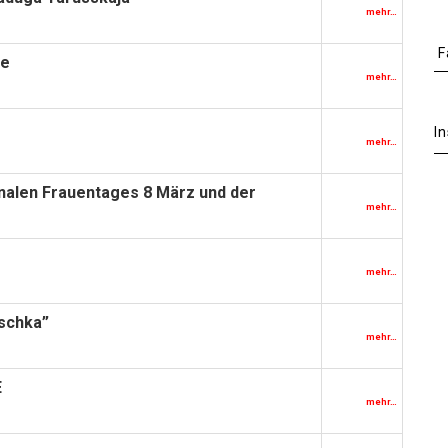
mehr…
F
he
mehr…
I
mehr…
ionalen Frauentages 8 März und der
mehr…
mehr…
uschka”
mehr…
E
mehr…