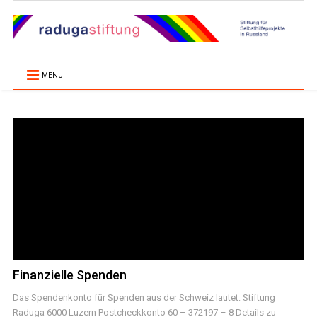
MENU
Finanzielle Spenden
Das Spendenkonto für Spenden aus der Schweiz lautet: Stiftung
Raduga 6000 Luzern Postcheckkonto 60 – 372197 – 8 Details zu