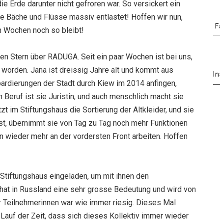
ie Erde darunter nicht gefroren war. So versickert ein
e Bäche und Flüsse massiv entlastet! Hoffen wir nun,
F
n Wochen noch so bleibt!
ten Stern über RADUGA. Seit ein paar Wochen ist bei uns,
t worden. Jana ist dreissig Jahre alt und kommt aus
I
ardierungen der Stadt durch Kiew im 2014 anfingen,
n Beruf ist sie Juristin, und auch menschlich macht sie
zt im Stiftungshaus die Sortierung der Altkleider, und sie
ist, übernimmt sie von Tag zu Tag noch mehr Funktionen
un wieder mehr an der vordersten Front arbeiten. Hoffen
Stiftungshaus eingeladen, um mit ihnen den
g hat in Russland eine sehr grosse Bedeutung und wird von
r Teilnehmerinnen war wie immer riesig. Dieses Mal
r Lauf der Zeit, dass sich dieses Kollektiv immer wieder